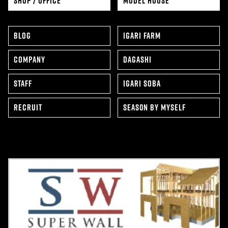
SHOP / OFFICE
MODEL HOUSE
BLOG
IGARI FARM
COMPANY
DAGASHI
STAFF
IGARI SOBA
RECRUIT
SEAS0N BY MYSELF