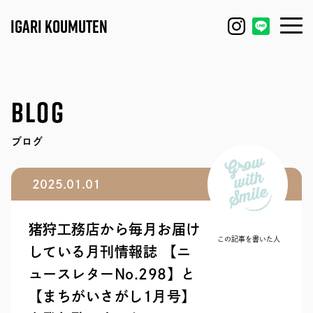
IGARI KOUMUTEN
HOUSE
FEATURE
BLOG
REFORM / RENOVATION
WORKS
ブログ
FACTORY / GARAGE
EVENT
2025.01.01
SHOP / OFFICE
MODEL HOUSE
猪狩工務店から毎月お届け
BLOG
IGARI FARM
この記事を書いた人
している月刊情報誌 【ニ
ュースレターNo.298】と
COMPANY
DAGASHI
【まちがいさがし1月号】
STAFF
IGARI SOBA