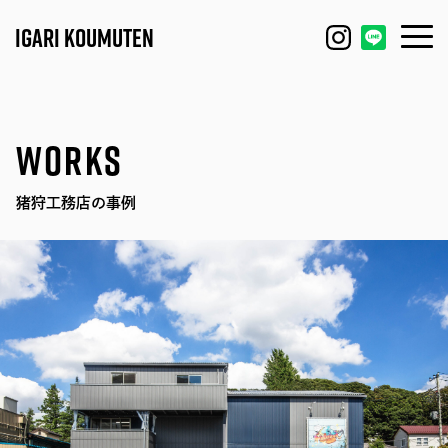
IGARI KOUMUTEN
HOUSE
FEATURE
WORKS
REFORM / RENOVATION
WORKS
猪狩工務店の事例
FACTORY / GARAGE
EVENT
SHOP / OFFICE
MODEL HOUSE
BLOG
IGARI FARM
COMPANY
DAGASHI
STAFF
IGARI SOBA