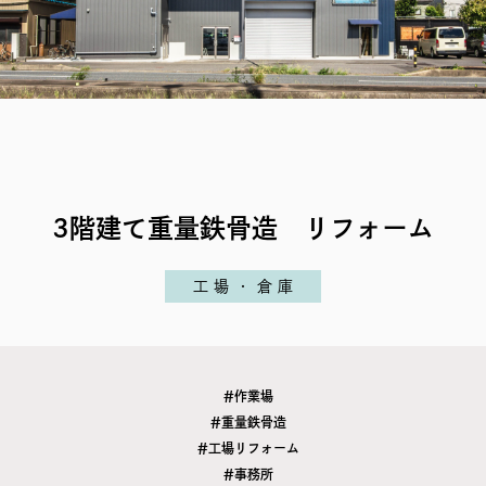
RECRUIT
SEAS0N BY MYSELF
MAIL
RESERVATION
TELEPHONE
メール・資料請求
LINEから来店予約
0120-56-1207
3階建て重量鉄骨造 リフォーム
工場・倉庫
作業場
重量鉄骨造
工場リフォーム
事務所