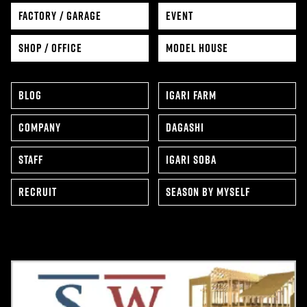
FACTORY / GARAGE
EVENT
SHOP / OFFICE
MODEL HOUSE
BLOG
IGARI FARM
COMPANY
DAGASHI
STAFF
IGARI SOBA
RECRUIT
SEAS0N BY MYSELF