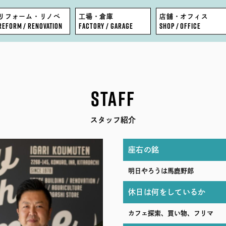
リフォーム・リノベ
工場・倉庫
店舗・オフィス
REFORM / RENOVATION
FACTORY / GARAGE
SHOP / OFFICE
FEATURE
BLOG
STAFF
WORKS
COMPANY
スタッフ紹介
EVENT
STAFF
座右の銘
MODEL HOUSE
RECRUIT
明日やろうは馬鹿野郎
休日は何をしているか
カフェ探索、買い物、フリマ