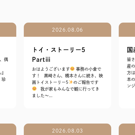
2026.08.06
トイ・ストーリー5
国
Partⅲ
、偶
皆さ
紹
産の
おはようございます
事務の小倉で
ん』
方は
す！ 黒崎さん、橋本さんに続き、映
 珍
本
画トイストーリー5
のご報告です
ンジ
我が家もみんなで観に行ってき
ました～...
2026.08.03