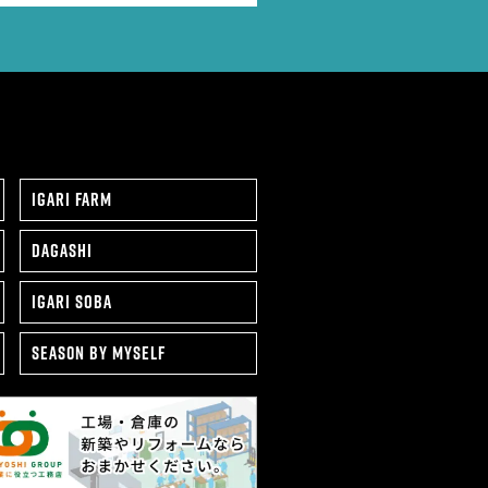
IGARI FARM
DAGASHI
IGARI SOBA
SEAS0N BY MYSELF