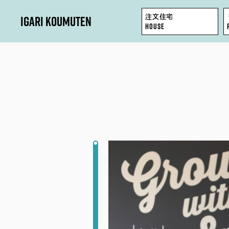
0
IGARI KOUMUTEN
注文住宅
HOUSE
HOUSE
REFORM / RENOVATION
FACTORY / GARAGE
SHOP / OFFICE