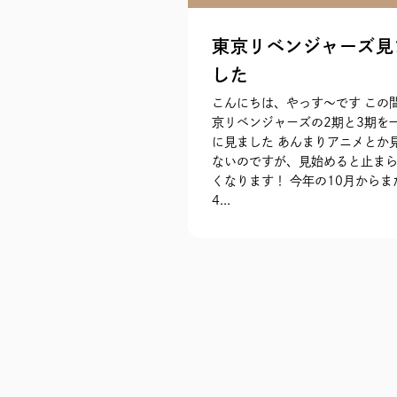
東京リベンジャーズ見
した
こんにちは、やっす〜です この
京リベンジャーズの2期と3期を
に見ました あんまりアニメとか
ないのですが、見始めると止ま
くなります！ 今年の10月からま
4...