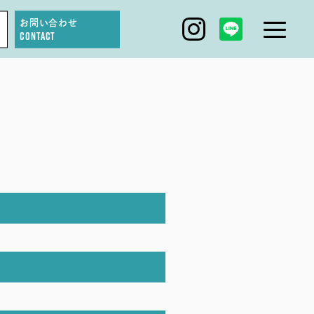
お問い合わせ
CONTACT
IGARI FARM
DAGASHI
IGARI SOBA
SEAS0N BY MYSELF