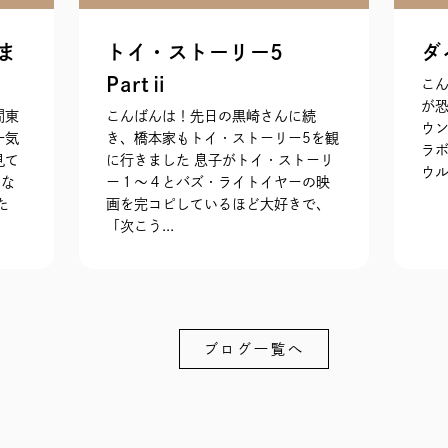
ま
トイ・ストーリー5
ダ
Partⅱ
こん
が
間東
こんばんは！先日の黒崎さんに続
ウ
一気
き、橋本家もトイ・ストーリー5を観
ラボ
見て
に行きました 息子がトイ・ストーリ
ウル
らな
ー１〜４とバズ・ライトイヤーの映
た
画を完コピしているほど大好きで、
「次こう...
ブログ一覧へ