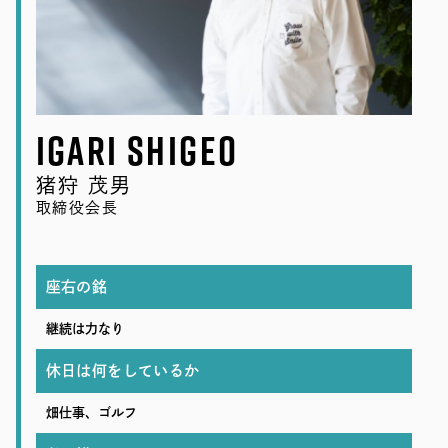
RECRUIT
SEAS0N BY MYSELF
Igari Shigeo
MAIL
RESERVATION
TELEPHONE
猪狩 茂男
メール・資料請求
LINEから来店予約
0120-56-1207
取締役会長
座右の銘
継続は力なり
休日は何をしているか
畑仕事、ゴルフ