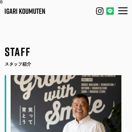
0
IGARI KOUMUTEN
HOUSE
FEATURE
STAFF
REFORM / RENOVATION
WORKS
スタッフ紹介
FACTORY / GARAGE
EVENT
SHOP / OFFICE
MODEL HOUSE
BLOG
IGARI FARM
COMPANY
DAGASHI
STAFF
IGARI SOBA