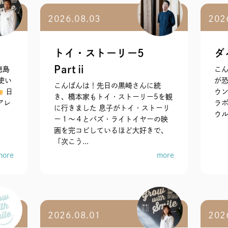
2026.08.03
202
トイ・ストーリー5
ダ
Partⅱ
徳島
こん
使い
が
こんばんは！先日の黒崎さんに続
日
ウ
き、橋本家もトイ・ストーリー5を観
アレ
ラボ
に行きました 息子がトイ・ストーリ
ウル
ー１〜４とバズ・ライトイヤーの映
画を完コピしているほど大好きで、
「次こう...
more
more
2026.08.01
202