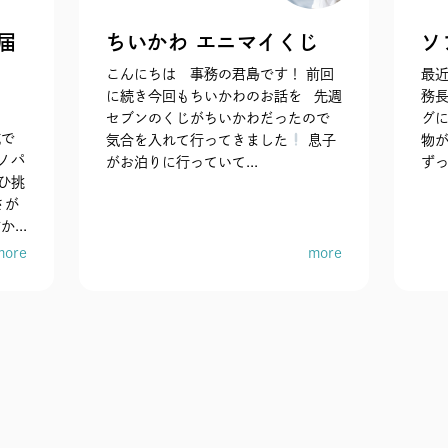
届
ちいかわ エニマイくじ
ソ
こんにちは 事務の君島です！ 前回
最
に続き今回もちいかわのお話を 先週
務
セブンのくじがちいかわだったので
グ
式で
気合を入れて行ってきました
息子
物
ノパ
がお泊りに行っていて...
ずっ
ひ挑
さが
...
more
more