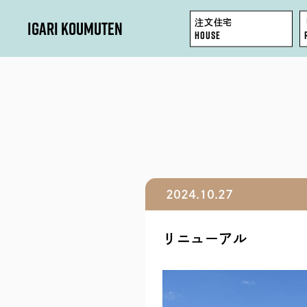
IGARI KOUMUTEN
注文住宅
HOUSE
HOUSE
REFORM / RENOVATION
FACTORY / GARAGE
2024.10.27
SHOP / OFFICE
リニューアル