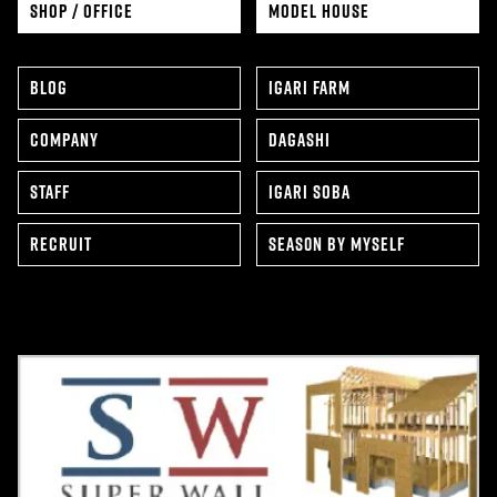
SHOP / OFFICE
MODEL HOUSE
BLOG
IGARI FARM
COMPANY
DAGASHI
STAFF
IGARI SOBA
RECRUIT
SEAS0N BY MYSELF