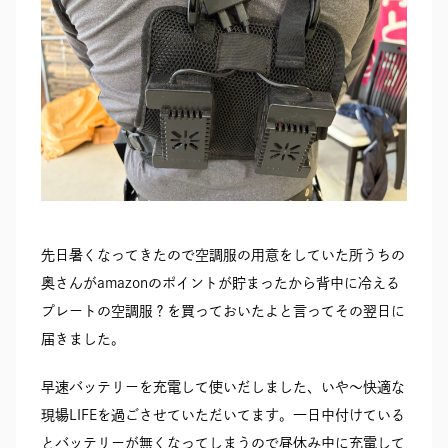
RECRUIT
SEAS0N BY MYSELF
MAIL
RESERVATION
TELEPHONE
メール・資料請求
LINEから来店予約
0120-56-1207
先日暑くなってきたので空調服の用意をしていた所うちの
奥さんがamazonのポイントが貯まったから背中に冷える
プレートの空調服？を買っておいたよと言ってその翌日に
届きました。
早速バッテリーを充電して使いだしました、いや〜快適な
現場LIFEを過ごさせていただいてます。一日中付けている
とバッテリーが無くなってしまうので昼休み中に充電して