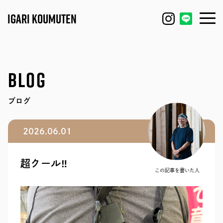
IGARI KOUMUTEN
HOUSE
FEATURE
BLOG
REFORM / RENOVATION
WORKS
ブログ
FACTORY / GARAGE
EVENT
2026.06.01
SHOP / OFFICE
MODEL HOUSE
超クール‼︎
BLOG
IGARI FARM
この記事を書いた人
COMPANY
DAGASHI
STAFF
IGARI SOBA