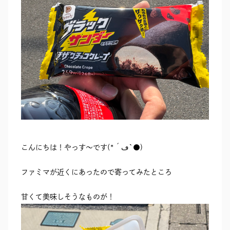
RECRUIT
SEAS0N BY MYSELF
MAIL
RESERVATION
TELEPHONE
メール・資料請求
LINEから来店予約
0120-56-1207
こんにちは！やっす〜です(*´ڡ`●)
ファミマが近くにあったので寄ってみたところ
甘くて美味しそうなものが！