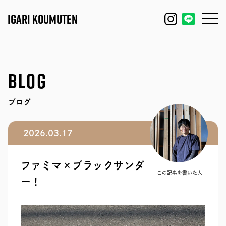
IGARI KOUMUTEN
HOUSE
FEATURE
BLOG
REFORM / RENOVATION
WORKS
ブログ
FACTORY / GARAGE
EVENT
2026.03.17
SHOP / OFFICE
MODEL HOUSE
ファミマ×ブラックサンダ
BLOG
IGARI FARM
この記事を書いた人
ー！
COMPANY
DAGASHI
STAFF
IGARI SOBA