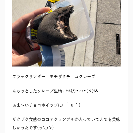
ブラックサンダー モチザクチョコクレープ
もちっとしたクレープ生地に₺ƾ(ﾉ)•ω•(ヾ)₺ƾ
あま〜いチョコホイップに( ´ ｕ ` )
ザクザク食感のココアクランブルが入っていてとても美味
しかったです(っ˘ڡ˘ς)