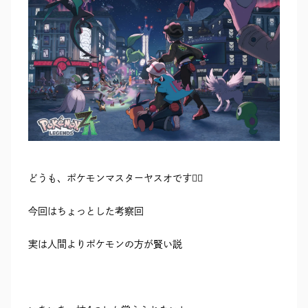
RECRUIT
SEAS0N BY MYSELF
MAIL
RESERVATION
TELEPHONE
メール・資料請求
LINEから来店予約
0120-56-1207
どうも、ポケモンマスターヤスオです◓⃙⁣
今回はちょっとした考察回
実は人間よりポケモンの方が賢い説