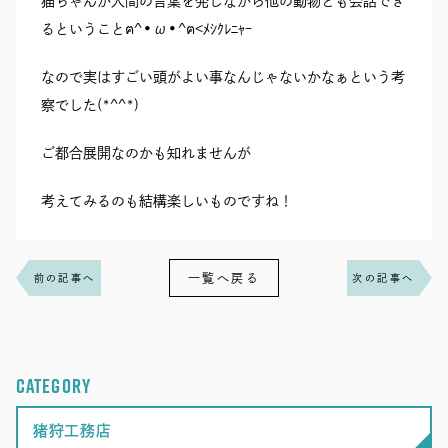
猫ちゃんが人間の言葉を発しながら他の動物とも会話でき
るということฅ^•ω•^ฅ<ﾒｼｸﾚﾆｬｰ
なので実はすごい頭がよい事なんじゃないかなぁという考
察でした(*^^*)
ご都合展開なのかも知れませんが
考えてみるのも結構楽しいものですね！
一覧へ戻る
前の記事へ
次の記事へ
CATEGORY
猪狩工務店