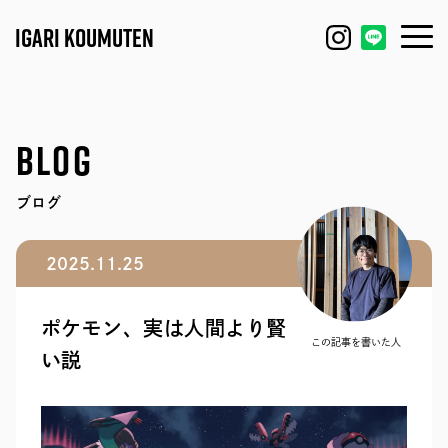
IGARI KOUMUTEN
HOUSE
FEATURE
BLOG
REFORM / RENOVATION
WORKS
ブログ
FACTORY / GARAGE
EVENT
2025.11.25
SHOP / OFFICE
MODEL HOUSE
ポケモン、実は人間より賢
BLOG
IGARI FARM
この記事を書いた人
い説
COMPANY
DAGASHI
STAFF
IGARI SOBA