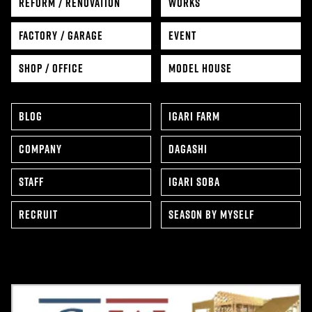
REFORM / RENOVATION
WORKS
FACTORY / GARAGE
EVENT
SHOP / OFFICE
MODEL HOUSE
BLOG
IGARI FARM
COMPANY
DAGASHI
STAFF
IGARI SOBA
RECRUIT
SEAS0N BY MYSELF