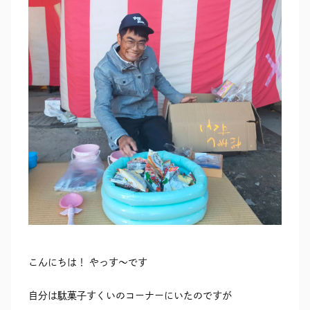
RECRUIT
SEAS0N BY MYSELF
MAIL
RESERVATION
TELEPHONE
メール・資料請求
LINEから来店予約
0120-56-1207
こんにちは！ やっす〜です
自分は駄菓子すくいのコーナーにいたのですが