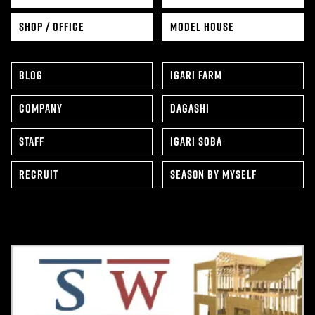
SHOP / OFFICE
MODEL HOUSE
BLOG
IGARI FARM
COMPANY
DAGASHI
STAFF
IGARI SOBA
RECRUIT
SEAS0N BY MYSELF