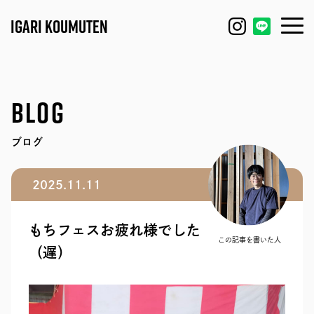
IGARI KOUMUTEN
HOUSE
FEATURE
BLOG
REFORM / RENOVATION
WORKS
ブログ
FACTORY / GARAGE
EVENT
2025.11.11
SHOP / OFFICE
MODEL HOUSE
もちフェスお疲れ様でした
BLOG
IGARI FARM
この記事を書いた人
（遅）
COMPANY
DAGASHI
STAFF
IGARI SOBA