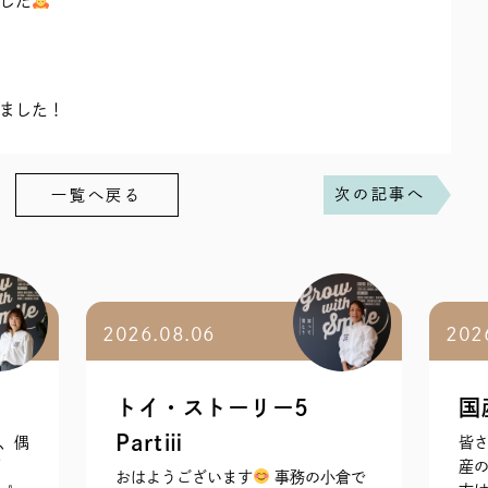
した
ました！
次の記事へ
一覧へ戻る
2026.08.06
202
トイ・ストーリー5
国
Partⅲ
、偶
皆さ
紹
産の
おはようございます
事務の小倉で