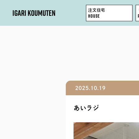
IGARI KOUMUTEN
注文住宅
HOUSE
HOUSE
REFORM / RENOVATION
FACTORY / GARAGE
2025.10.19
SHOP / OFFICE
あいラジ