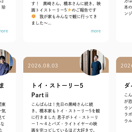
ん』
方は
す！ 黒崎さん、橋本さんに続き、映
 珍
本
画トイストーリー5
のご報告です
ンジ
我が家もみんなで観に行ってき
ました～...
more
more
2026.08.03
202
ま
トイ・ストーリー5
ダ
Partⅱ
こん
が
間東
こんばんは！先日の黒崎さんに続
ウ
一気
き、橋本家もトイ・ストーリー5を観
ラボ
見て
に行きました 息子がトイ・ストーリ
ウル
らな
ー１〜４とバズ・ライトイヤーの映
た
画を完コピしているほど大好きで、