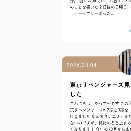
介。 前回のblogで、『花山うど
のことを書いた２日後の日曜日、
しく一日フリーだった...
2026.08.04
東京リベンジャーズ見
した
こんにちは、やっす〜です この
京リベンジャーズの2期と3期を
に見ました あんまりアニメとか
ないのですが、見始めると止ま
くなります！ 今年の10月からま