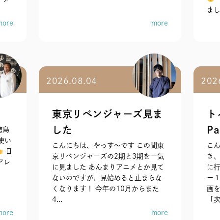
まし
more
more
2026.08.04
202
東京リベンジャーズ見ま
ト
した
Pa
徳島
使い
こんにちは、やっす〜です この間東
こ
日
京リベンジャーズの2期と3期を一気
き
アレ
に見ました あんまりアニメとか見て
に行
ないのですが、見始めると止まらな
ー
くなります！ 今年の10月からまた
画
4...
「次
more
more