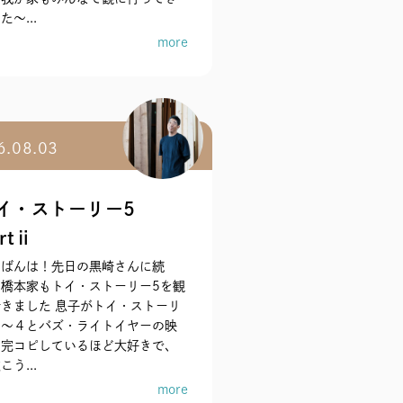
た～...
more
6.08.03
イ・ストーリー5
rtⅱ
んばんは！先日の黒崎さんに続
、橋本家もトイ・ストーリー5を観
きました 息子がトイ・ストーリ
１〜４とバズ・ライトイヤーの映
を完コピしているほど大好きで、
こう...
more