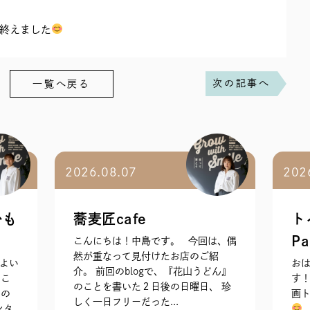
終えました
次の記事へ
一覧へ戻る
2026.08.07
202
かも
蕎麦匠cafe
ト
Pa
こんにちは！中島です。 今回は、偶
然が重なって見付けたお店のご紹
よい
お
介。 前回のblogで、『花山うどん』
こ
す
のことを書いた２日後の日曜日、 珍
なの
画ト
しく一日フリーだった...
シタ