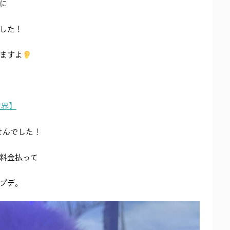
に
した！
ますよ
世界】
せんでした！
料金払って
プデ。