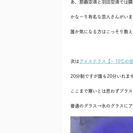
あ、那覇空港と羽田空港では隣
かなーり有名な芸人さんがいま
誰か気になる方はこっそり教え
次は
アイステラス【－10℃の
20分制ですが誰も20分いれま
ここまで寒いとは思わずプラス
普通のグラス→氷のグラスにア