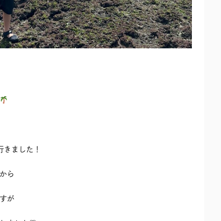
行きました！
から
すが