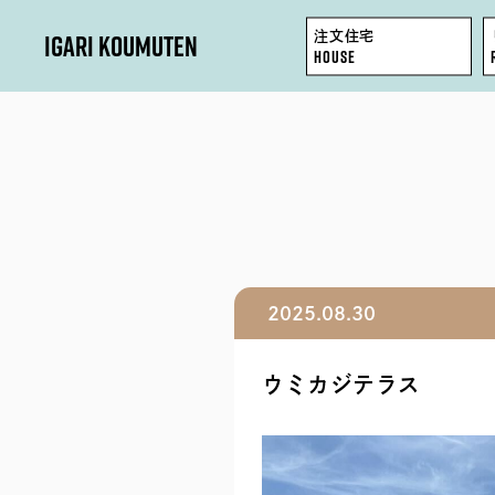
IGARI KOUMUTEN
注文住宅
HOUSE
HOUSE
REFORM / RENOVATION
FACTORY / GARAGE
2025.08.30
SHOP / OFFICE
ウミカジテラス