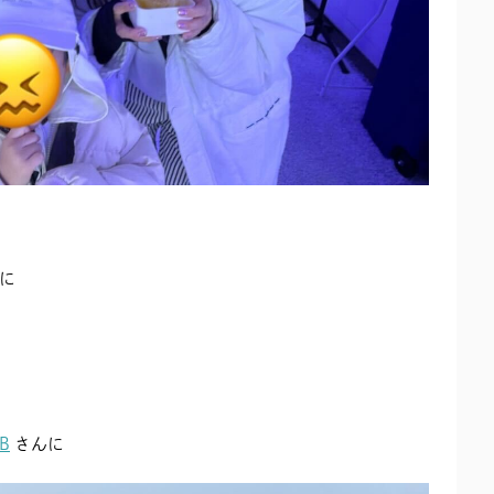
に
B
さんに