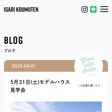
IGARI KOUMUTEN
HOUSE
FEATURE
BLOG
REFORM / RENOVATION
WORKS
ブログ
FACTORY / GARAGE
EVENT
2025.04.01
SHOP / OFFICE
MODEL HOUSE
5月31日(土)モデルハウス
BLOG
IGARI FARM
この記事を書いた人
見学会
COMPANY
DAGASHI
STAFF
IGARI SOBA