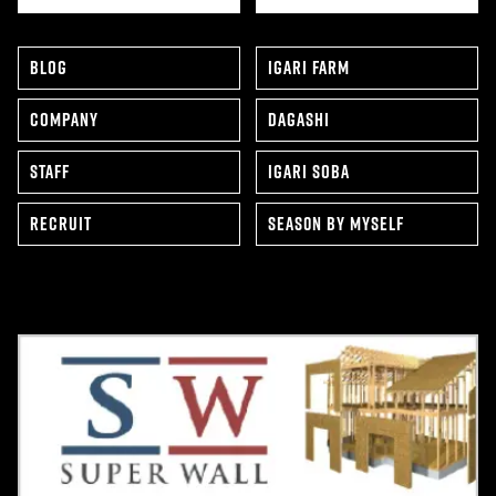
BLOG
IGARI FARM
COMPANY
DAGASHI
STAFF
IGARI SOBA
RECRUIT
SEAS0N BY MYSELF