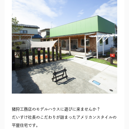
RECRUIT
SEAS0N BY MYSELF
MAIL
RESERVATION
TELEPHONE
メール・資料請求
LINEから来店予約
0120-56-1207
猪狩工務店のモデルハウスに遊びに来ませんか？
だいすけ社長のこだわりが詰まったアメリカンスタイルの
平屋住宅です。