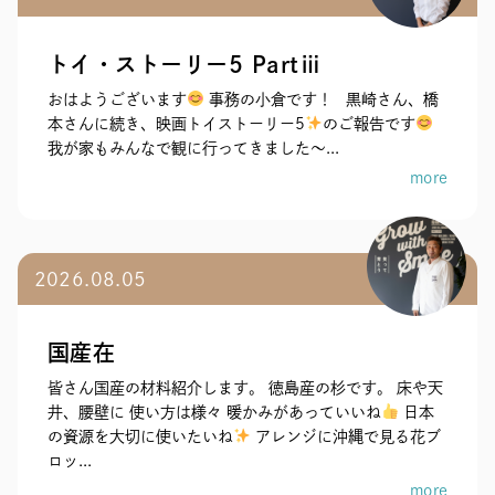
トイ・ストーリー5 Partⅲ
おはようございます
事務の小倉です！ 黒崎さん、橋
本さんに続き、映画トイストーリー5
のご報告です
我が家もみんなで観に行ってきました～...
more
2026.08.05
国産在
皆さん国産の材料紹介します。 徳島産の杉です。 床や天
井、腰壁に 使い方は様々 暖かみがあっていいね
日本
の資源を大切に使いたいね
アレンジに沖縄で見る花ブ
ロッ...
more