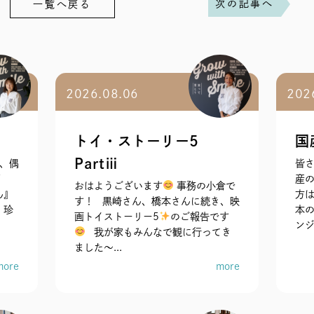
次の記事へ
一覧へ戻る
2026.08.06
202
トイ・ストーリー5
国
Partⅲ
、偶
皆さ
紹
産の
おはようございます
事務の小倉で
ん』
方は
す！ 黒崎さん、橋本さんに続き、映
 珍
本
画トイストーリー5
のご報告です
ンジ
我が家もみんなで観に行ってき
ました～...
more
more