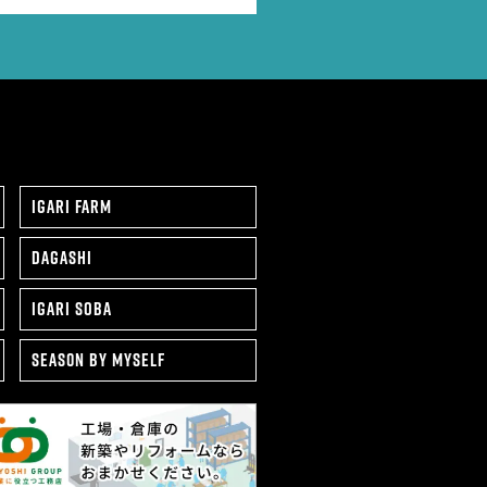
IGARI FARM
DAGASHI
IGARI SOBA
SEAS0N BY MYSELF