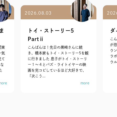
2026.08.03
202
ま
トイ・ストーリー5
ダ
Partⅱ
こん
が
間東
こんばんは！先日の黒崎さんに続
ウ
一気
き、橋本家もトイ・ストーリー5を観
ラボ
見て
に行きました 息子がトイ・ストーリ
ウル
らな
ー１〜４とバズ・ライトイヤーの映
た
画を完コピしているほど大好きで、
「次こう...
more
more