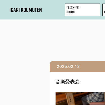
IGARI KOUMUTEN
注文住宅
HOUSE
HOUSE
REFORM / RENOVATION
FACTORY / GARAGE
2025.02.12
SHOP / OFFICE
音楽発表会