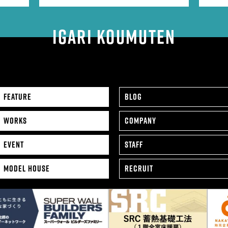
IGARI KOUMUTEN
FEATURE
BLOG
WORKS
COMPANY
EVENT
STAFF
MODEL HOUSE
RECRUIT