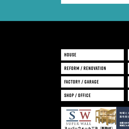
HOUSE
REFORM / RENOVATION
FACTORY / GARAGE
SHOP / OFFICE