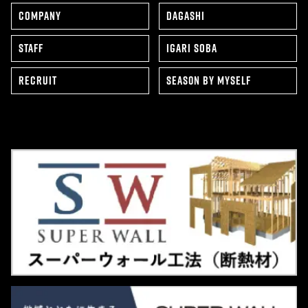
COMPANY
DAGASHI
STAFF
IGARI SOBA
RECRUIT
SEAS0N BY MYSELF