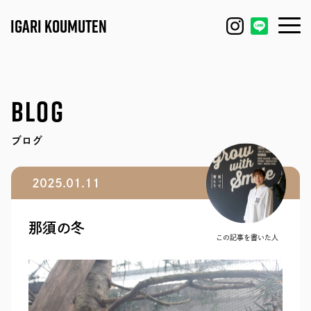
IGARI KOUMUTEN
HOUSE
FEATURE
BLOG
REFORM / RENOVATION
WORKS
ブログ
FACTORY / GARAGE
EVENT
2025.01.11
SHOP / OFFICE
MODEL HOUSE
那須の冬
BLOG
IGARI FARM
この記事を書いた人
COMPANY
DAGASHI
STAFF
IGARI SOBA