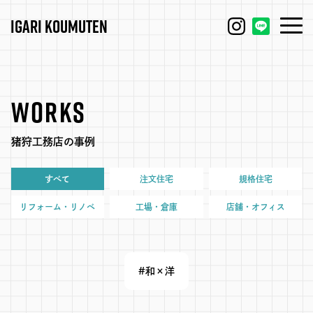
IGARI KOUMUTEN
HOUSE
FEATURE
WORKS
REFORM / RENOVATION
WORKS
猪狩工務店の事例
FACTORY / GARAGE
EVENT
すべて
注文住宅
規格住宅
SHOP / OFFICE
MODEL HOUSE
リフォーム・リノベ
工場・倉庫
店舗・オフィス
BLOG
IGARI FARM
#和×洋
COMPANY
DAGASHI
STAFF
IGARI SOBA