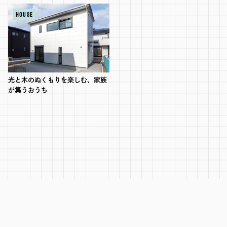
HOUSE
RECRUIT
SEAS0N BY MYSELF
光と木のぬくもりを楽しむ、家族
MAIL
RESERVATION
TELEPHONE
が集うおうち
メール・資料請求
LINEから来店予約
0120-56-1207