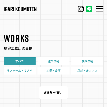
IGARI KOUMUTEN
HOUSE
FEATURE
WORKS
REFORM / RENOVATION
WORKS
猪狩工務店の事例
FACTORY / GARAGE
EVENT
すべて
注文住宅
規格住宅
SHOP / OFFICE
MODEL HOUSE
リフォーム・リノベ
工場・倉庫
店舗・オフィス
BLOG
IGARI FARM
#梁見せ天井
COMPANY
DAGASHI
STAFF
IGARI SOBA