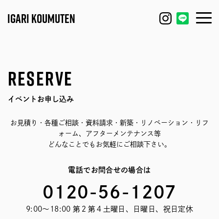
IGARI KOUMUTEN
HOUSE
FEATURE
Reserve
REFORM / RENOVATION
WORKS
イベントお申し込み
FACTORY / GARAGE
EVENT
お見積り・各種ご相談・資料請求・新築・リノベーション・リフ
ォーム、アフターメンテナンス等
SHOP / OFFICE
MODEL HOUSE
どんなことでもお気軽にご相談下さい。
BLOG
IGARI FARM
電話でお問合せの場合は
0120-56-1207
COMPANY
DAGASHI
9:00～18:00 第２第４土曜日、日曜日、祝日定休
STAFF
IGARI SOBA