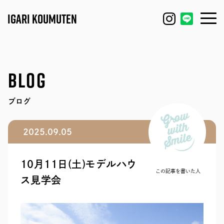
IGARI KOUMUTEN
HOUSE
FEATURE
BLOG
REFORM / RENOVATION
WORKS
ブログ
FACTORY / GARAGE
EVENT
2025.09.05
SHOP / OFFICE
MODEL HOUSE
10月11日(土)モデルハウ
BLOG
IGARI FARM
この記事を書いた人
ス見学会
COMPANY
DAGASHI
STAFF
IGARI SOBA