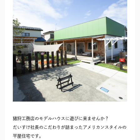
RECRUIT
SEAS0N BY MYSELF
MAIL
RESERVATION
TELEPHONE
メール・資料請求
LINEから来店予約
0120-56-1207
猪狩工務店のモデルハウスに遊びに来ませんか？
だいすけ社長のこだわりが詰まったアメリカンスタイルの
平屋住宅です。