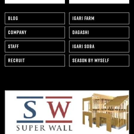
BLOG
IGARI FARM
COMPANY
DAGASHI
STAFF
IGARI SOBA
RECRUIT
SEAS0N BY MYSELF