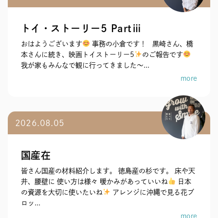
トイ・ストーリー5 Partⅲ
おはようございます
事務の小倉です！ 黒崎さん、橋
本さんに続き、映画トイストーリー5
のご報告です
我が家もみんなで観に行ってきました～...
more
2026.08.05
国産在
皆さん国産の材料紹介します。 徳島産の杉です。 床や天
井、腰壁に 使い方は様々 暖かみがあっていいね
日本
の資源を大切に使いたいね
アレンジに沖縄で見る花ブ
ロッ...
more