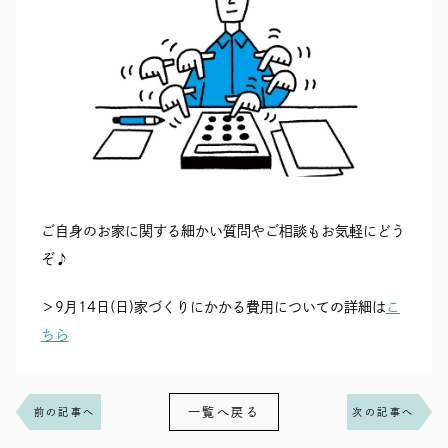
RECRUIT
SEAS0N BY MYSELF
MAIL
RESERVATION
TELEPHONE
メール・資料請求
LINEから来店予約
0120-56-1207
ご自身のお家に関する細かい質問やご相談もお気軽にどう
ぞ♪
＞9月14日(日)家づくりにかかる費用についての詳細は
こ
ちら
一覧へ戻る
前の記事へ
次の記事へ