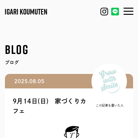
IGARI KOUMUTEN
HOUSE
FEATURE
BLOG
REFORM / RENOVATION
WORKS
ブログ
FACTORY / GARAGE
EVENT
2025.08.05
SHOP / OFFICE
MODEL HOUSE
9月14日(日) 家づくりカ
BLOG
IGARI FARM
この記事を書いた人
フェ
COMPANY
DAGASHI
STAFF
IGARI SOBA