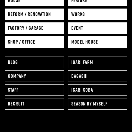
HOUSE
FEATURE
REFORM / RENOVATION
WORKS
FACTORY / GARAGE
EVENT
SHOP / OFFICE
MODEL HOUSE
BLOG
IGARI FARM
COMPANY
DAGASHI
STAFF
IGARI SOBA
RECRUIT
SEAS0N BY MYSELF