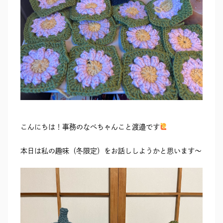
RECRUIT
SEAS0N BY MYSELF
MAIL
RESERVATION
TELEPHONE
メール・資料請求
LINEから来店予約
0120-56-1207
こんにちは！事務のなべちゃんこと渡邉です
本日は私の趣味（冬限定）をお話ししようかと思います～