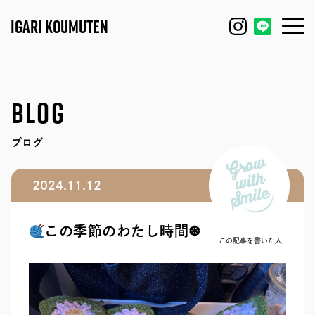
IGARI KOUMUTEN
HOUSE
FEATURE
BLOG
REFORM / RENOVATION
WORKS
ブログ
FACTORY / GARAGE
EVENT
2024.11.12
SHOP / OFFICE
MODEL HOUSE
この季節のわたし時間❆
BLOG
IGARI FARM
この記事を書いた人
COMPANY
DAGASHI
STAFF
IGARI SOBA