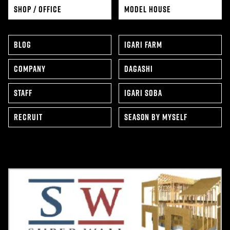
SHOP / OFFICE
MODEL HOUSE
BLOG
IGARI FARM
COMPANY
DAGASHI
STAFF
IGARI SOBA
RECRUIT
SEAS0N BY MYSELF