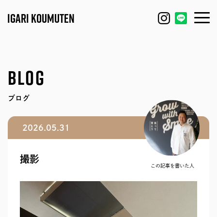
IGARI KOUMUTEN
HOUSE
FEATURE
BLOG
REFORM / RENOVATION
WORKS
ブログ
FACTORY / GARAGE
EVENT
2026.05.31
SHOP / OFFICE
MODEL HOUSE
撮影
BLOG
IGARI FARM
この記事を書いた人
COMPANY
DAGASHI
STAFF
IGARI SOBA