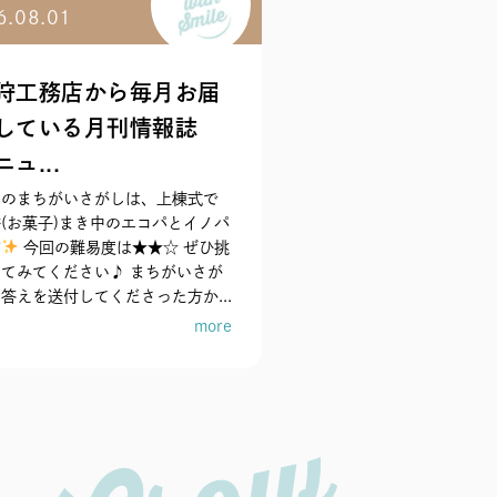
6.08.01
狩工務店から毎月お届
している月刊情報誌
ュ...
月のまちがいさがしは、上棟式で
(お菓子)まき中のエコパとイノパ
す
今回の難易度は★★☆ ぜひ挑
てみてください♪ まちがいさが
答えを送付してくださった方か...
more