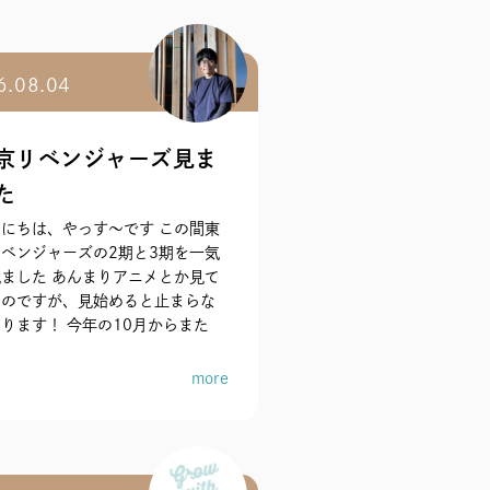
6.08.04
京リベンジャーズ見ま
た
にちは、やっす〜です この間東
ベンジャーズの2期と3期を一気
ました あんまりアニメとか見て
いのですが、見始めると止まらな
ります！ 今年の10月からまた
more