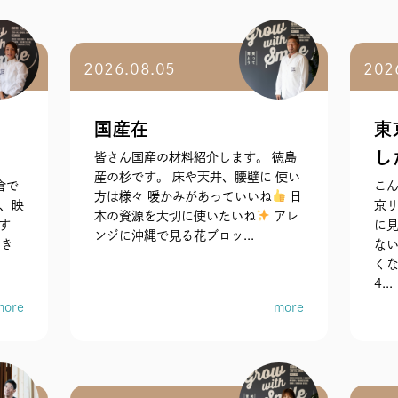
2026.08.05
202
国産在
東
し
皆さん国産の材料紹介します。 徳島
産の杉です。 床や天井、腰壁に 使い
倉で
こん
方は様々 暖かみがあっていいね
日
、映
京リ
本の資源を大切に使いたいね
アレ
す
に見
ンジに沖縄で見る花ブロッ...
てき
な
くな
4...
more
more