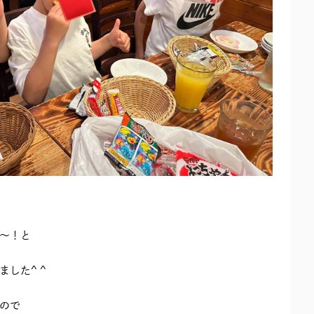
～！と
した^ ^
ので