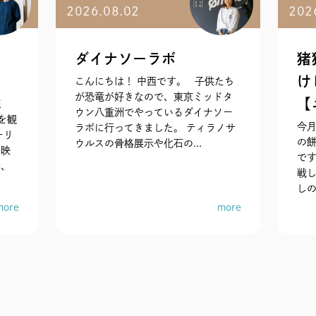
2026.08.02
202
ダイナソーラボ
猪
け
こんにちは！ 中西です。 子供たち
が恐竜が好きなので、東京ミッドタ
【ニ
続
ウン八重洲でやっているダイナソー
を観
今
ラボに行ってきました。 ティラノサ
ーリ
の餅
ウルスの骨格展示や化石の...
の映
で
で、
戦し
しの
more
more