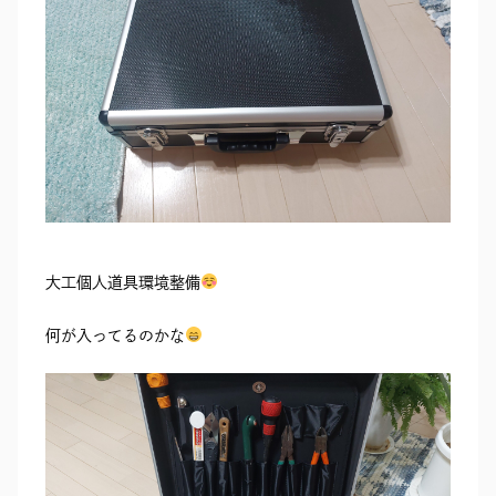
RECRUIT
SEAS0N BY MYSELF
MAIL
RESERVATION
TELEPHONE
メール・資料請求
LINEから来店予約
0120-56-1207
大工個人道具環境整備
何が入ってるのかな