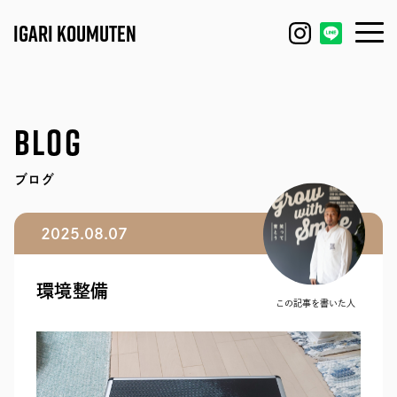
IGARI KOUMUTEN
HOUSE
FEATURE
BLOG
REFORM / RENOVATION
WORKS
ブログ
FACTORY / GARAGE
EVENT
2025.08.07
SHOP / OFFICE
MODEL HOUSE
環境整備
BLOG
IGARI FARM
この記事を書いた人
COMPANY
DAGASHI
STAFF
IGARI SOBA