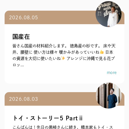
2026.08.05
国産在
皆さん国産の材料紹介します。 徳島産の杉です。 床や天
井、腰壁に 使い方は様々 暖かみがあっていいね
日本
の資源を大切に使いたいね
アレンジに沖縄で見る花ブ
ロッ...
more
2026.08.03
トイ・ストーリー5 Partⅱ
こんばんは！先日の黒崎さんに続き、橋本家もトイ・ス