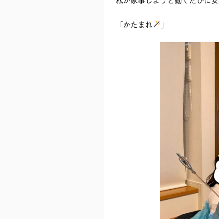
私が家事しようと動くたびに安
「かたまれ
」