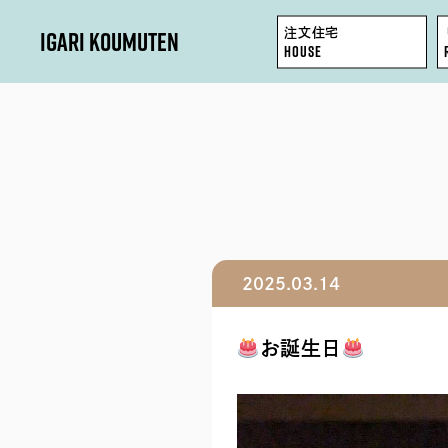
IGARI KOUMUTEN
注文住宅
HOUSE
HOUSE
REFORM / RENOVATION
FACTORY / GARAGE
2025.03.14
SHOP / OFFICE
お誕生日