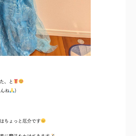
た、と
めんね
）
はちょっと厄介です